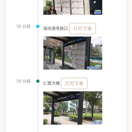
56 分鐘
瑞光港墘路口
只可下車
58 分鐘
仁寶大樓
只可下車