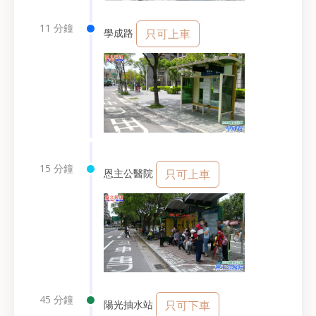
11 分鐘
學成路
只可上車
15 分鐘
恩主公醫院
只可上車
45 分鐘
陽光抽水站
只可下車