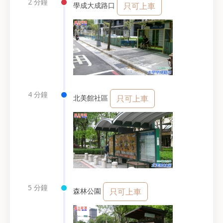
2 分鐘
學成大成路口
只可上車
4 分鐘
北美館社區
只可上車
5 分鐘
森林公園
只可上車