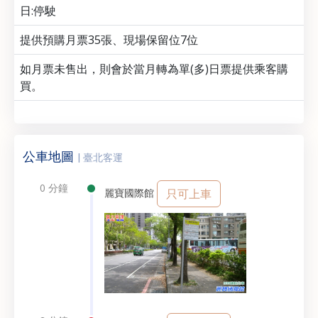
日:停駛
提供預購月票35張、現場保留位7位
如月票未售出，則會於當月轉為單(多)日票提供乘客購
買。
公車地圖
| 臺北客運
0 分鐘
麗寶國際館
只可上車