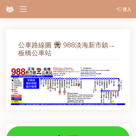
登入
公車路線圖
988淡海新市鎮→
板橋公車站