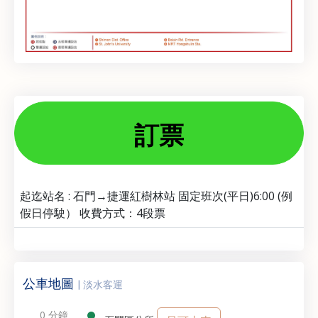
訂票
起迄站名 : 石門→捷運紅樹林站 固定班次(平日)6:00 (例
假日停駛） 收費方式：4段票
公車地圖
| 淡水客運
0 分鐘