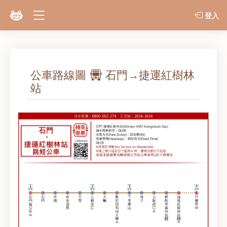
登入
公車路線圖
石門→捷運紅樹林
站