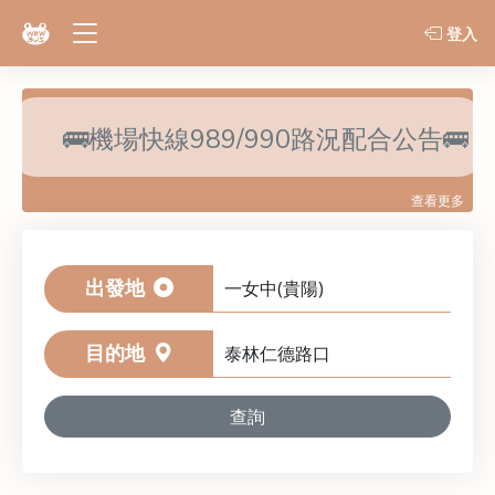
登入
🚌機場快線989/990路況配合公告🚌
✈️機場快線 8/6-8/7 配合演習改道📣
查看更多
🚍每月月票：一般/熱門/機場路線開
賣時間🚍
出發地
⚠️防詐騙宣導公告⚠️
目的地
查詢