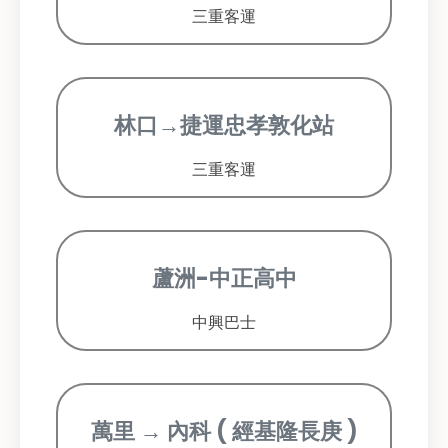
三重客運
林口→捷運忠孝敦化站
三重客運
蘆洲-中正高中
中興巴士
萬里 → 內科 ( 經基隆長庚 )