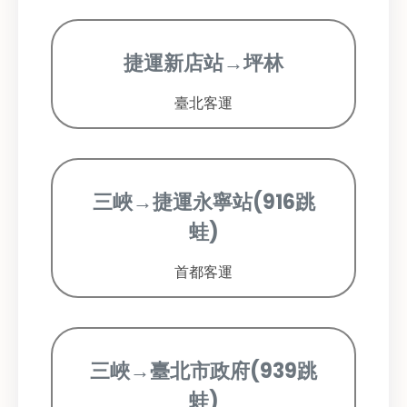
捷運新店站→坪林
臺北客運
三峽→捷運永寧站(916跳
蛙)
首都客運
三峽→臺北市政府(939跳
蛙)